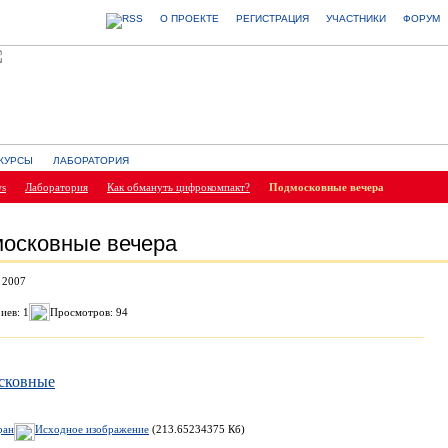
О ПРОЕКТЕ
РЕГИСТРАЦИЯ
УЧАСТНИКИ
ФОРУМ
КУРСЫ
ЛАБОРАТОРИЯ
ws
Лаборатория
Как обмануть цифрокомпакт?
Подмосковные вечера
осковные вечера
 2007
иев: 1
Просмотров: 94
ран
Исходное изображение
(213.65234375 Кб)