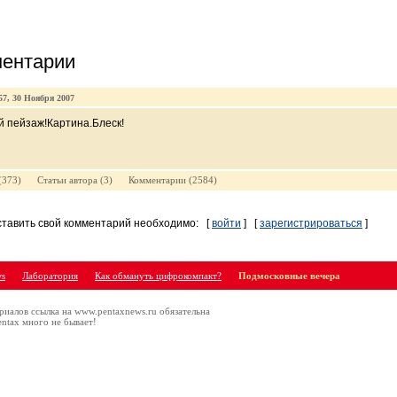
ентарии
57, 30 Ноября 2007
 пейзаж!Картина.Блеск!
 (373) Cтатьи автора (3) Комментарии (2584)
ставить свой комментарий необходимо:
[
войти
]
[
зарегистрироваться
]
ws
Лаборатория
Как обмануть цифрокомпакт?
Подмосковные вечера
риалов ссылка на www.pentaxnews.ru обязательна
ntax много не бывает!