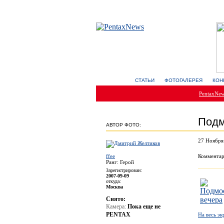
СТАТЬИ
ФОТОГАЛЕРЕЯ
КОН
PentaxNe
Подм
АВТОР ФОТО:
27 Ноября
ffee
Комментар
Ранг: Герой
Зарегистрирован:
2007-09-09
откуда:
Москва
Снято:
Камера:
Пока еще не
PENTAX
На весь эк