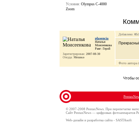
Условия:
Olympus C-4000
Zoom
Комм
Добавлено:
05:
plasencia
Наталья
Прекрасный
Моисеенкова
Ранг: Герой
Зарегистрирован:
2007-08-30
Откуда:
Мехико
Фото автора
Чтобы о
PentaxNe
© 2007-2008 PentaxNews. При перепечатке мате
Сайт PentaxNews — цифровых фотоаппаратов Pe
Web-дизайн и разработка сайта - SASTAsoft