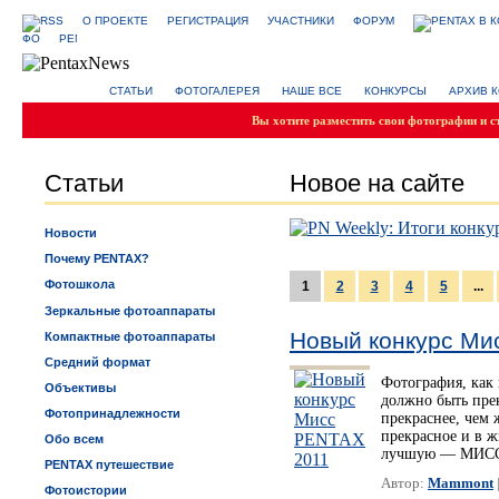
О ПРОЕКТЕ
РЕГИСТРАЦИЯ
УЧАСТНИКИ
ФОРУМ
СТАТЬИ
ФОТОГАЛЕРЕЯ
НАШЕ ВСЕ
КОНКУРСЫ
АРХИВ 
Вы хотите разместить свои фотографии и с
Статьи
Новое на сайте
Новости
Почему PENTAX?
Фотошкола
1
2
3
4
5
...
Зеркальные фотоаппараты
Новый конкурс Ми
Компактные фотоаппараты
Средний формат
Фотография, как 
Объективы
должно быть пре
Фотопринадлежности
прекраснее, чем
прекрасное и в ж
Обо всем
лучшую — МИСС
PENTAX путешествие
Автор:
Mammont
Фотоистории