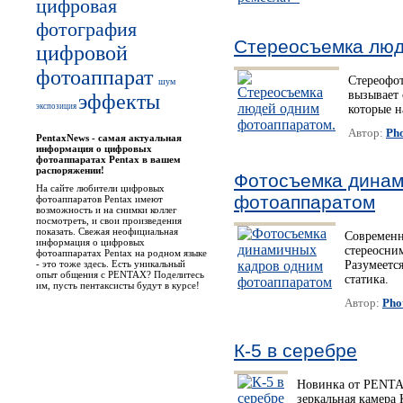
цифровая
фотография
Стереосъемка люд
цифровой
фотоаппарат
Стереофо
шум
вызывает 
эффекты
экспозиция
которые н
Автор:
Pho
PentaxNews - cамая актуальная
информация о цифровых
фотоаппаратах Pentax в вашем
распоряжении!
Фотосъемка динам
На сайте любители цифровых
фотоаппаратом
фотоаппаратов Pentax имеют
возможность и на снимки коллег
посмотреть, и свои произведения
показать. Свежая неофициальная
Современн
информация о цифровых
стереосни
фотоаппаратах Pentax на родном языке
- это тоже здесь. Есть уникальный
Разумеется
опыт общения с PENTAX? Поделитесь
статика.
им, пусть пентаксисты будут в курсе!
Автор:
Pho
К-5 в серебре
Новинка от PENTA
зеркальная камера 