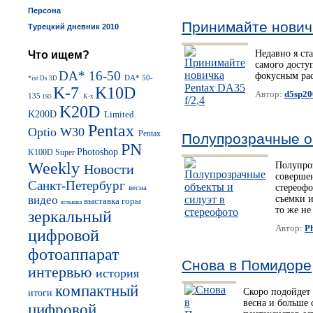
Персона
Принимайте новичк
Турецкий дневник 2010
Недавно я ста
Что ищем?
самого досту
DA* 16-50
фокусным рас
DA* 50-
*ist Ds
3D
K-7
K10D
Автор:
d5sp20
135
K-x
ISO
K20D
K200D
Limited
Pentax
Optio W30
Pentax
Полупрозрачные о
PN
Photoshop
K100D Super
Weekly
Полупроз
Новости
соверше
Санкт-Петербург
стереоф
весна
видео
съемки и
выставка
горы
вспышка
то же не
зеркальный
Автор:
P
цифровой
фотоаппарат
Снова в Помидоре
интервью
история
компактный
Скоро подойдет
итоги
весна и больше 
цифровой