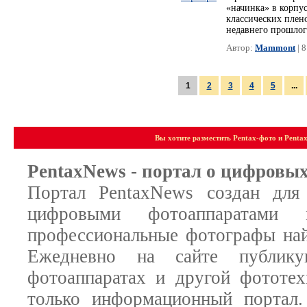
«начинка» в корпу
классических плен
недавнего прошлог
Автор:
Mammont
| 
1
2
3
4
5
...
Вы хотите разместить Pentax-фото и Penta
PentaxNews - портал о цифровы
Портал PentaxNews создан для 
цифровыми фотоаппаратами
профессиональные фотографы найд
Ежедневно на сайте публик
фотоаппаратах и другой фототех
только информационный портал