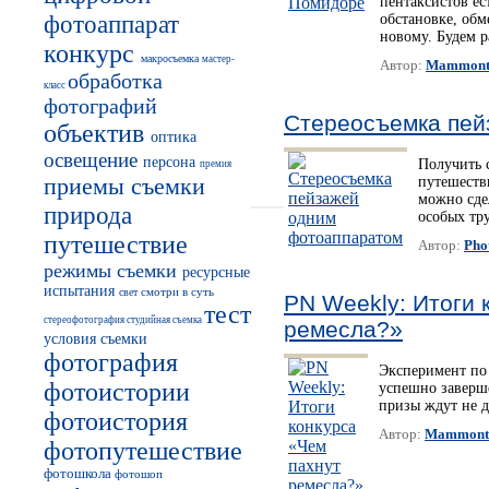
пентаксистов ес
фотоаппарат
обстановке, обм
новому. Будем р
конкурс
макросъемка
мастер-
Автор:
Mammon
обработка
класс
фотографий
Стереосъемка пей
объектив
оптика
освещение
персона
Получить 
премия
приемы съемки
путешеств
можно сде
природа
особых тр
путешествие
Автор:
Pho
режимы съемки
ресурсные
испытания
смотри в суть
свет
PN Weekly: Итоги 
тест
стереофотография
студийная съемка
ремесла?»
условия съемки
фотография
Эксперимент по 
фотоистории
успешно заверш
призы ждут не д
фотоистория
Автор:
Mammont
фотопутешествие
фотошкола
фотошоп