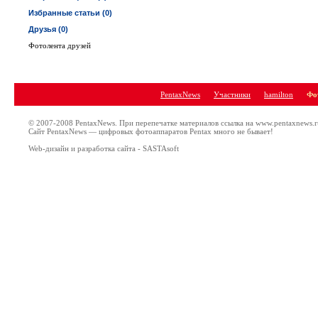
Избранные статьи (0)
Друзья (0)
Фотолента друзей
PentaxNews
Участники
hamilton
Фо
© 2007-2008 PentaxNews. При перепечатке материалов ссылка на www.pentaxnews.r
Сайт PentaxNews — цифровых фотоаппаратов Pentax много не бывает!
Web-дизайн и разработка сайта - SASTAsoft