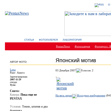
О
СТАТЬИ
ФОТОГАЛЕРЕЯ
ЛАБОРАТОРИЯ
PentaxNews
Фотогалерея
Фотокросс: Я
Японский мотив
АВТОР ФОТО:
Lena
03 Декабря 2007
Голосов: 2
Ранг: Амиго
Зарегистрирован:
2007-11-29
откуда:
Тула
Снято:
Камера:
Пока еще не
На весь экран
Исходное изображение
(841
PENTAX
Условия:
Темно, штатив и два
фонарика