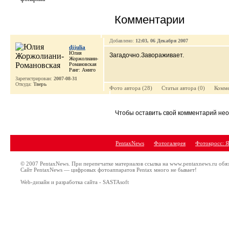
Комментарии
Добавлено:
12:03, 06 Декабря 2007
djjulia
Юлия
Загадочно.Завораживает.
Жоржолиани-
Романовская
Ранг: Амиго
Зарегистрирован:
2007-08-31
Откуда:
Тверь
Фото автора (28) Cтатьи автора (0) Комме
Чтобы оставить свой комментарий н
PentaxNews
Фотогалерея
Фотокросс: Я
© 2007 PentaxNews. При перепечатке материалов ссылка на www.pentaxnews.ru обя
Сайт PentaxNews — цифровых фотоаппаратов Pentax много не бывает!
Web-дизайн и разработка сайта - SASTAsoft