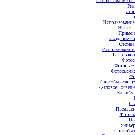
Использование ре
Рит
Лин
На
Использование
Эффект
Примене
Создание «
Съемка
Использование 
Развивающ
Фотос
Фотосъемк
Фотосъемка
Фо
Способы освеще
«Угловое» освещ
Как обм
Съ
Предвари
Фотосъ
По
Универ
Способы 