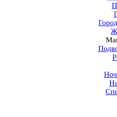
П
Город
Ж
Ма
Подво
Р
Ноч
Н
Сп