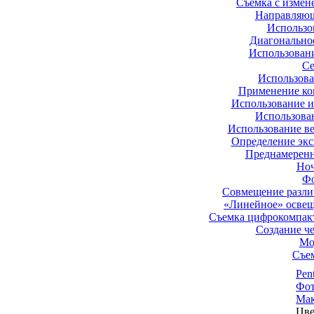
Съемка с измен
Направляющ
Использо
Диагонально
Использован
Се
Использова
Применение ко
Использование и
Использован
Использование ве
Определение экс
Преднамеренн
Ноч
Фо
Совмещение разли
«Линейное» освещ
Съемка цифрокомпакт
Создание ч
Мо
Съе
Pen
Фот
Мак
Цве