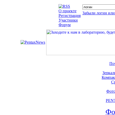
О проекте
Забыли логин или
Регистрация
Участники
Форум
По
Зеркал
Компак
С
Фото
PENT
Фо