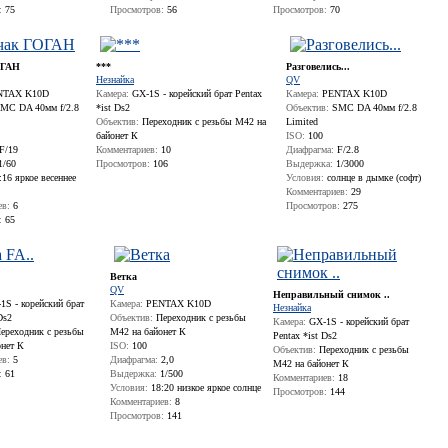
:
75
Просмотров:
56
Просмотров:
70
ОГАН
***
Разговелись...
Незнайка
QV
TAX K10D
Камера:
GX-1S - корейский брат Pentax
Камера:
PENTAX K10D
MC DA 40мм f/2.8
*ist Ds2
Объектив:
SMC DA 40мм f/2.8
Объектив:
Переходник с резьбы М42 на
Limited
байонет К
ISO:
100
F/19
Комментариев:
10
Диафрагма:
F/2.8
1/60
Просмотров:
106
Выдержка:
1/3000
16 яркое весеннее
Условия:
солнце в дымке (софт)
Комментариев:
29
ев:
6
Просмотров:
275
:
65
Ветка
QV
Неправильный снимок ..
S - корейский брат
Камера:
PENTAX K10D
Незнайка
Ds2
Объектив:
Переходник с резьбы
Камера:
GX-1S - корейский брат
ереходник с резьбы
М42 на байонет К
Pentax *ist Ds2
онет К
ISO:
100
Объектив:
Переходник с резьбы
ев:
5
Диафрагма:
2,0
М42 на байонет К
:
61
Выдержка:
1/500
Комментариев:
18
Условия:
18:20 низкое яркое солнце
Просмотров:
144
Комментариев:
8
Просмотров:
141