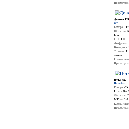
Просмотров
Дончак Г
QV
Камера:
PEN
Объектив:
S
Limited
ISO:
400
Диафрагма:
Выдержка:
Условия:
11:
солнце
Комментари
Просмотров
Нота FA..
Незнайка
Камера:
GX-1
Pentax *ist 
Объектив:
П
М42 на бай
Комментари
Просмотров