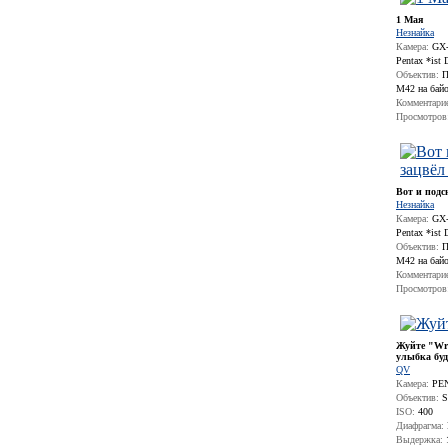
1 Мая
Незнайка
Камера:
GX-1
Pentax *ist 
Объектив:
П
М42 на бай
Комментари
Просмотров
Вот и подс
Незнайка
Камера:
GX-1
Pentax *ist 
Объектив:
П
М42 на бай
Комментари
Просмотров
Жуйте "Wri
улыбка буд
QV
Камера:
PEN
Объектив:
S
ISO:
400
Диафрагма:
Выдержка: