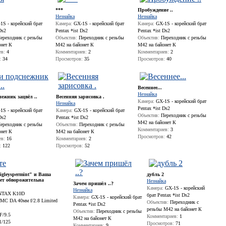
***
Пробуждение ..
Незнайка
Незнайка
S - корейский брат
Камера:
GX-1S - корейский брат
Камера:
GX-1S - корейский брат
Ds2
Pentax *ist Ds2
Pentax *ist Ds2
ереходник с резьбы
Объектив:
Переходник с резьбы
Объектив:
Переходник с резьбы
онет К
М42 на байонет К
М42 на байонет К
ев:
4
Комментариев:
2
Комментариев:
2
:
34
Просмотров:
35
Просмотров:
40
Весеннее...
Незнайка
нежник зацвёл ..
Весенняя зарисовка .
Камера:
GX-1S - корейский брат
Незнайка
Pentax *ist Ds2
S - корейский брат
Камера:
GX-1S - корейский брат
Объектив:
Переходник с резьбы
Ds2
Pentax *ist Ds2
М42 на байонет К
ереходник с резьбы
Объектив:
Переходник с резьбы
Комментариев:
3
онет К
М42 на байонет К
Просмотров:
42
ев:
16
Комментариев:
2
:
122
Просмотров:
52
gleyspermint" и Ваша
дубль 2
ет обворожительна
Незнайка
Зачем пришёл ..?
Камера:
GX-1S - корейский
Незнайка
TAX K10D
брат Pentax *ist Ds2
Камера:
GX-1S - корейский брат
MC DA 40мм f/2.8 Limited
Объектив:
Переходник с
Pentax *ist Ds2
резьбы М42 на байонет К
Объектив:
Переходник с резьбы
F/9.5
Комментариев:
1
М42 на байонет К
1/125
Просмотров:
71
Комментариев:
9