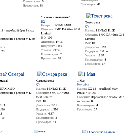
Комментариев:
5
Комментариев:
5
Просмотров:
48
Просмотров:
38
"Зеленый человечек"
QV
Течет река
Камера:
PENTAX K10D
QV
Объектив:
SMC DA 40мм f/2.8
S - корейский брат Pentax
Камера:
PENTAX K10D
Limited
Объектив:
SMC DA 40мм f/2.8
ISO:
100
ереходник с резьбы М42 на
Limited
Диафрагма:
F/4.5
ISO:
100
Выдержка:
6.0 s
ев:
2
Диафрагма:
F/13
Условия:
21:56
:
23
Выдержка:
2.0 сек
Комментариев:
2
Условия:
19:57
Просмотров:
28
Комментариев:
4
Просмотров:
57
мара!
Самара река
1 Мая
QV
Незнайка
TAX K10D
Камера:
PENTAX K10D
Камера:
GX-1S - корейский брат
ереходник с резьбы М42
Объектив:
SMC DA 40мм
Pentax *ist Ds2
К
f/2.8 Limited
Объектив:
Переходник с резьбы М42
ISO:
100
на байонет К
F/11
Диафрагма:
F/11
Комментариев:
4
1/60
Выдержка:
1/350
Просмотров:
27
23
Условия:
6:37
:
19
Комментариев:
2
Просмотров:
41