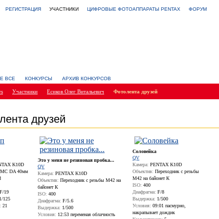
РЕГИСТРАЦИЯ
УЧАСТНИКИ
ЦИФРОВЫЕ ФОТОАППАРАТЫ PENTAX
ФОРУМ
Е ВСЕ
КОНКУРСЫ
АРХИВ КОНКУРСОВ
ws
Участники
Есиков Олег Витальевич
Фотолента друзей
лента друзей
Соловейка
QV
Это у меня не резиновая пробка...
TAX K10D
Камера:
PENTAX K10D
QV
MC DA 40мм
Объектив:
Переходник с резьбы
Камера:
PENTAX K10D
d
М42 на байонет К
Объектив:
Переходник с резьбы М42 на
ISO:
400
байонет К
F/19
Диафрагма:
F/8
ISO:
400
1/125
Выдержка:
1/500
Диафрагма:
F/5.6
:
21
Условия:
09:01 пасмурно,
Выдержка:
1/500
накрапывает дождик
Условия:
12:53 переменая облачность