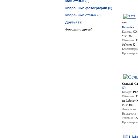
Мои статьи (0)
Избранные фотографии (0)
Избранные статьи (0)
Друзья (2)
***
Незнайка
Фотолента друзей
Камера:
GX-1
*ist Ds2
Объектив:
П
байонет К
Комментари
Просмотров
Сельва? Са
QV
Камера:
PEN
Объектив:
П
на байонет 
ISO:
100
Диафрагма:
Выдержка:
Условия:
6:
Просмотров