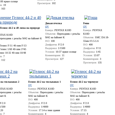
00 яркое солнце
Просмотров:
102
ев:
19
:
163
Дикая пчелка
Гоша
QV
QV
Гелиос 44-2 и 40 лима на природе
Камера:
PENTAX K10D
Камера:
PENTAX
Объектив:
Переходник с резьбы
K10D
TAX K10D
М42 на байонет К
Объектив:
SMC DA 18-
ереходник с резьбы М42 на байонет К
ISO:
100
55мм f/3.5-5.6
Диафрагма:
F/2.0
ISO:
400
Гелиос F/11 40-лим F/13
Выдержка:
1/1500
Диафрагма:
F/11
елиос 1/60 40-лим 1*45
Условия:
10:37 яркое солнце
Выдержка:
1/45
иос 10:32 40-лим 10/48
Комментариев:
11
Условия:
13:07
ев:
7
Просмотров:
127
Комментариев:
3
:
112
Просмотров:
135
2 на тюльпанах 2
Гелиос 44-2 на тюльпанах 1
Гелиос 44-2 на черемухе
QV
QV
TAX K10D
Камера:
PENTAX K10D
Камера:
PENTAX K10D
ереходник с резьбы
Объектив:
Переходник с резьбы
Объектив:
Переходник с резьбы
онет К
М42 на байонет К
М42 на байонет К
ISO:
400
ISO:
400
F/2.0
Диафрагма:
F/2.0
Диафрагма:
F/2.0
1/500
Выдержка:
1/4000
Выдержка:
1/4000
:20
Условия:
17:14 в тени здания
Условия:
17:15
ев:
7
Комментариев:
4
Комментариев:
4