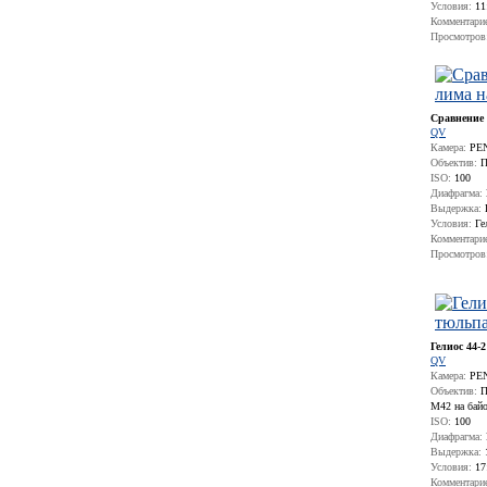
Условия:
11:
Комментари
Просмотров
Сравнение 
QV
Камера:
PEN
Объектив:
П
ISO:
100
Диафрагма:
Выдержка:
Г
Условия:
Гел
Комментари
Просмотров
Гелиос 44-
QV
Камера:
PEN
Объектив:
П
М42 на бай
ISO:
100
Диафрагма:
Выдержка:
Условия:
17
Комментари