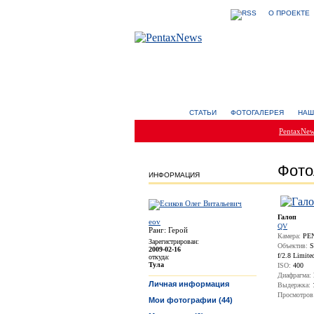
О ПРОЕКТЕ
СТАТЬИ
ФОТОГАЛЕРЕЯ
НАШ
PentaxNe
Фото
ИНФОРМАЦИЯ
Галоп
eov
QV
Ранг: Герой
Камера:
PEN
Зарегистрирован:
Объектив:
S
2009-02-16
f/2.8 Limite
откуда:
Тула
ISO:
400
Диафрагма:
Личная информация
Выдержка:
Просмотров
Мои фотографии (44)