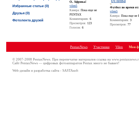
О, Африка!
Избранные статьи (0)
vilen5
Футбол во время от
Камера:
Пока еще не
vilen5
Друзья (0)
PENTAX
Камера:
Пока еще не
Комментариев:
6
Фотолента друзей
Комментариев:
3
Просмотров:
123
Просмотров:
77
Голосов:
6
PentaxNews
Участники
Vilen
Мои ф
© 2007-2008 PentaxNews. При перепечатке материалов ссылка на www.pentaxnews.r
Сайт PentaxNews — цифровых фотоаппаратов Pentax много не бывает!
Web-дизайн и разработка сайта - SASTAsoft