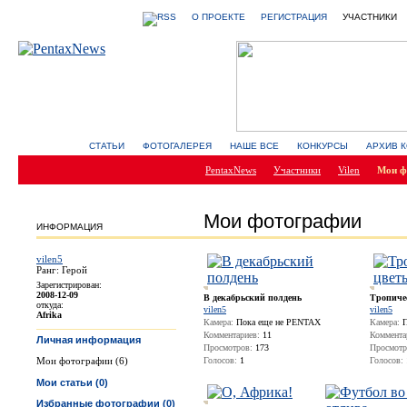
О ПРОЕКТЕ
РЕГИСТРАЦИЯ
УЧАСТНИКИ
СТАТЬИ
ФОТОГАЛЕРЕЯ
НАШЕ ВСЕ
КОНКУРСЫ
АРХИВ 
PentaxNews
Участники
Vilen
Мои ф
Мои фотографии
ИНФОРМАЦИЯ
vilen5
Ранг: Герой
Зарегистрирован:
2008-12-09
В декабрьский полдень
Тропиче
откуда:
vilen5
vilen5
Afrika
Камера:
Пока еще не PENTAX
Камера:
П
Комментариев:
11
Коммента
Личная информация
Просмотров:
173
Просмотр
Мои фотографии (6)
Голосов:
1
Голосов:
Мои статьи (0)
Избранные фотографии (0)