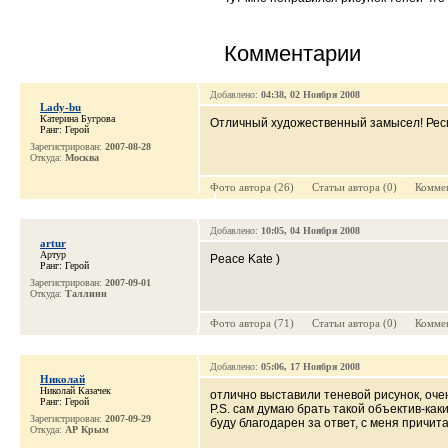
Комментарии
Добавлено:
04:38, 02 Ноября 2008
Lady-bu
Катерина Бугрова
Отличный художественный замысел! Респ
Ранг: Герой
Зарегистрирован:
2007-08-28
Откуда:
Москва
Фото автора (26) Cтатьи автора (0) Коммен
Добавлено:
10:05, 04 Ноября 2008
artur
Артур
Peace Kate )
Ранг: Герой
Зарегистрирован:
2007-09-01
Откуда:
Таллинн
Фото автора (71) Cтатьи автора (0) Коммен
Добавлено:
05:06, 17 Ноября 2008
Николай
Николай Казачек
отлично выставили теневой рисунок, оче
Ранг: Герой
P.S. сам думаю брать такой объектив-как
Зарегистрирован:
2007-09-29
буду благодарен за ответ, с меня причит
Откуда:
АР Крым