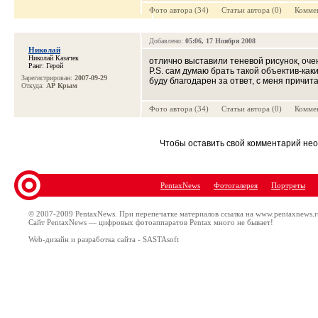
Фото автора (34) Cтатьи автора (0) Коммен
Добавлено:
05:06, 17 Ноября 2008
Николай
Николай Казачек
отлично выставили теневой рисунок, оче
Ранг: Герой
P.S. сам думаю брать такой объектив-как
Зарегистрирован:
2007-09-29
буду благодарен за ответ, с меня причит
Откуда:
АР Крым
Фото автора (34) Cтатьи автора (0) Коммен
Чтобы оставить свой комментарий н
PentaxNews
Фотогалерея
Портреты
© 2007-2009 PentaxNews. При перепечатке материалов ссылка на www.pentaxnews.r
Сайт PentaxNews — цифровых фотоаппаратов Pentax много не бывает!
Web-дизайн и разработка сайта - SASTAsoft