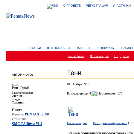
О ПРОЕКТЕ
РЕГИСТРАЦИЯ
УЧАСТНИКИ
СТАТЬИ
ФОТОГАЛЕРЕЯ
НАШЕ ВСЕ
КОНКУРСЫ
АРХИВ 
PentaxNews
Фотогалерея
Портреты
Тени
АВТОР ФОТО:
artur
01 Ноября 2008
Ранг: Герой
Зарегистрирован:
Комментариев: 4
Просмотров: 176
2007-09-01
откуда:
Таллинн
Снято:
Камера:
PENTAX K10D
Объектив:
На весь экран
Исходное изображение
(179
SMC-FA 50мм f/1.4
Тут мне понравился рисунок теней что