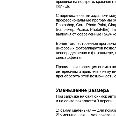
прыщики на портрете, красные гл
солнца.
С перечисленными задачами могу
профессиональные программы об
Photoshop, Corel Photo-Paint, Gim
(например, Picasa, PhotoFiltre).
выполняют современные RAW-ко
Более того, встроенное програм
цифровых фотоаппаратов позвол
непосредственно в фотокамере, 
спецэффекты.
Правильная коррекция снимка по
интересным и привлечь к нему в
пренебрегать этой возможностью
Уменьшение размера
При загрузке на сайт снимок ав
и на сайте появляется 3 версии:
1) самая маленькая — для показа
2) уменьшенная — для показа на