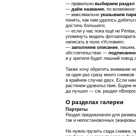
— правильно
выбираем раздел
—
даём название
, по возможно
— максимально
указываем пар
понять, как нам удалось добиться
достичь большего;
— если у нас пока ещё не Pentax,
упомянуть модель фотоаппарата 
написать в поле «Условия»;
—
заполняем описание
, пишем, 
обстоятельствах —
подписанно
и у зрителя будет лишний повод 
Также хочу обратить внимание на
за один раз сразу много снимков
в крайнем случае двух. Если на
растянем удовольствие. Будем и
да лучше» — см. раздел «Вопрос
О разделах галереи
Портреты
Раздел предназначен для размещ
так и непостановочных (жанровы
Не нужно грузить сюда снимки, 