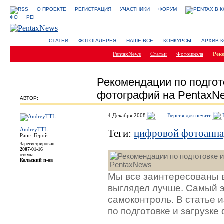
О ПРОЕКТЕ
РЕГИСТРАЦИЯ
УЧАСТНИКИ
ФОРУМ
СТАТЬИ
ФОТОГАЛЕРЕЯ
НАШЕ ВСЕ
КОНКУРСЫ
АРХИВ 
PentaxNews
Статьи
Фотошкола
Рек
Рекомендации по подгото
фотографий на PentaxN
АВТОР:
4 Декабря 2008
Версия для печати
AndreyTTL
Теги:
цифровой фотоапп
Ранг: Герой
Зарегистрирован:
2007-01-16
откуда:
Кольский п-ов
Мы все заинтересованы в
выглядел лучше. Самый 
самоконтроль. В статье
по подготовке и загрузк