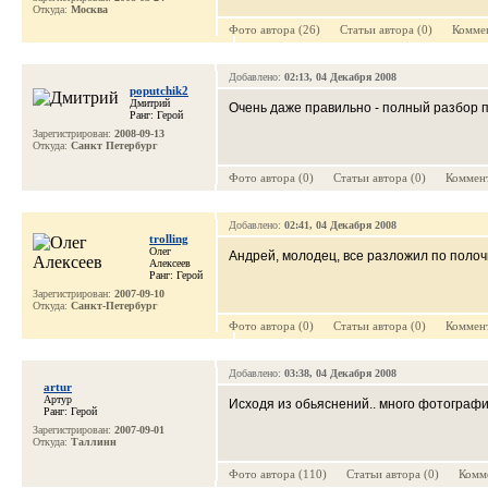
Откуда:
Москва
Фото автора (26) Cтатьи автора (0) Коммен
Добавлено:
02:13, 04 Декабря 2008
poputchik2
Дмитрий
Очень даже правильно - полный разбор по
Ранг: Герой
Зарегистрирован:
2008-09-13
Откуда:
Санкт Петербург
Фото автора (0) Cтатьи автора (0) Коммент
Добавлено:
02:41, 04 Декабря 2008
trolling
Олег
Андрей, молодец, все разложил по полочк
Алексеев
Ранг: Герой
Зарегистрирован:
2007-09-10
Откуда:
Санкт-Петербург
Фото автора (0) Cтатьи автора (0) Коммент
Добавлено:
03:38, 04 Декабря 2008
artur
Артур
Исходя из обьяснений.. много фотографий
Ранг: Герой
Зарегистрирован:
2007-09-01
Откуда:
Таллинн
Фото автора (110) Cтатьи автора (0) Комме