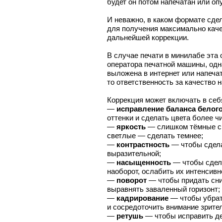
будет он потом напечатан или оп
И неважно, в каком формате сд
для получения максимально каче
дальнейшей коррекции.
В случае печати в минилабе эта 
оператора печатной машины, одн
выложена в интернет или напеча
то ответственность за качество 
Коррекция может включать в себ
—
исправление баланса белог
оттенки и сделать цвета более 
—
яркость
— слишком тёмные сн
светлые — сделать темнее;
—
контрастность
— чтобы сдела
выразительной;
—
насыщенность
— чтобы сдела
наоборот, ослабить их интенсивн
—
поворот
— чтобы придать сни
выравнять заваленный горизонт;
—
кадрирование
— чтобы убрат
и сосредоточить внимание зрител
—
ретушь
— чтобы исправить де