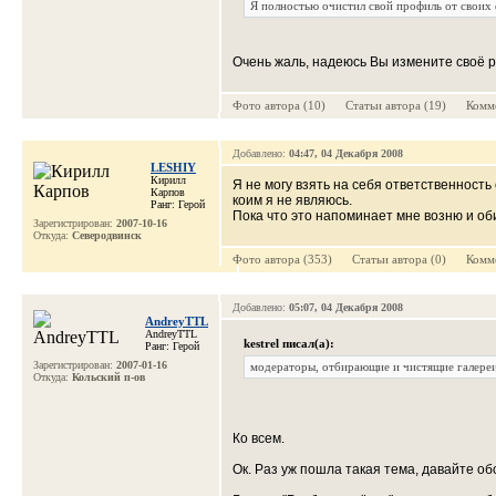
Я полностью очистил свой профиль от своих 
Очень жаль, надеюсь Вы измените своё 
Фото автора (10) Cтатьи автора (19) Комме
Добавлено:
04:47, 04 Декабря 2008
LESHIY
Кирилл
Я не могу взять на себя ответственност
Карпов
коим я не являюсь.
Ранг: Герой
Пока что это напоминает мне возню и об
Зарегистрирован:
2007-10-16
Откуда:
Северодвинск
Фото автора (353) Cтатьи автора (0) Комме
Добавлено:
05:07, 04 Декабря 2008
AndreyTTL
AndreyTTL
kestrel писал(а):
Ранг: Герой
Зарегистрирован:
2007-01-16
модераторы, отбирающие и чистящие галереи
Откуда:
Кольский п-ов
Ко всем.
Ок. Раз уж пошла такая тема, давайте об