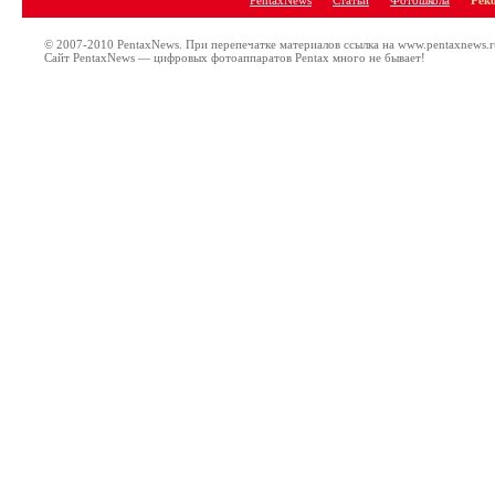
PentaxNews
Статьи
Фотошкола
Рек
© 2007-2010 PentaxNews. При перепечатке материалов ссылка на www.pentaxnews.r
Сайт PentaxNews — цифровых фотоаппаратов Pentax много не бывает!