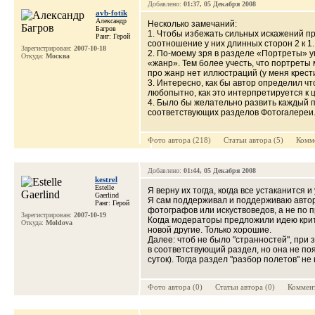
Добавлено:
01:37, 05 Декабря 2008
avb-fotik
Александр
Несколько замечаний:
Багров
1. Чтобы избежать сильных искажений 
Ранг: Герой
соотношение у них длинных сторон 2 к 1.
Зарегистрирован:
2007-10-18
2. По-моему зря в разделе «Портреты» 
Откуда:
Москва
«жанр». Тем более учесть, что портреты 
про жанр нет иллюстраций (у меня крест
3. Интересно, как бы автор определил чт
любопытно, как это интерпретируется к 
4. Было бы желательно развить каждый п
соответствующих разделов Фотогалереи
Фото автора (218) Cтатьи автора (5) Комме
Добавлено:
01:44, 05 Декабря 2008
kestrel
Estelle
Я верну их тогда, когда все устаканится
Gaerlind
Я сам поддерживал и поддерживаю авторо
Ранг: Герой
фотографов или искуствоведов, а не по 
Зарегистрирован:
2007-10-19
Когда модераторы предложили идею крити
Откуда:
Moldova
новой другие. Только хорошие.
Далее: чтоб не было "странностей", при
в соответствующий раздел, но она не по
суток). Тогда раздел "разбор полетов" н
Фото автора (0) Cтатьи автора (0) Коммент