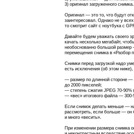
3) оригинал загруженного снимка.
Оригинал — это то, что будут от
заинтересовал. Однако не у все
то смотрит сайт с ноутбука с G
Давайте будем уважать своего зр
качать несколько мегабайт, чтоб
необоснованно большой размер 
перемещения снимка в «Разбор п
Снимки перед загрузкой надо ум
есть исключения (об этом ниже),
— размер по длинной стороне — 
до 2000 пикселей;
— степень сжатия JPEG 70-90% (8
— «вес» итогового файла — 300-
Если снимок делать меньше — на
рассмотреть, если больше — он 
и много «весить».
При изменении размера снимка о
и неконтрастным вследствие ос