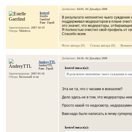
Добавлено:
04:01, 04 Декабря 2008
kestrel
Estelle
В результате непонятно чьего суждения и
Gaerlind
поддерживал модераторов в плане очистк
Ранг: Герой
это значит, что модераторы, отбирающие
Зарегистрирован:
2007-10-19
Я полностью очистил свой профиль от св
Откуда:
Moldova
Спасибо всем.
Фото автора (0) Cтатьи автора (0) Коммент
Добавлено:
04:36, 04 Декабря 2008
AndreyTTL
AndreyTTL
kestrel писал(а):
Ранг: Герой
Зарегистрирован:
2007-01-16
В результате непонятно чьего суждения и оцен
Откуда:
Кольский п-ов
Эта не та, что с часами и вокзалом?
Дело здесь не в том, что модераторы не
Просто какой-то недосмотр, недоразуме
Вам надо было написать в личку суперге
kestrel писал(а):