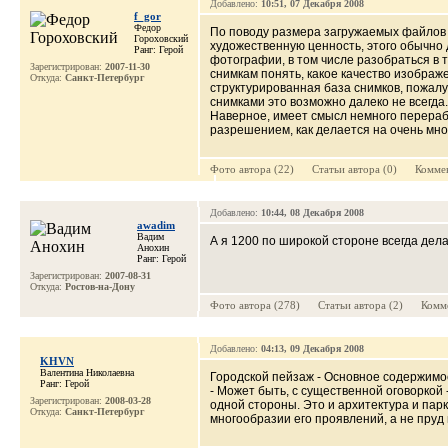
Добавлено:
10:51, 07 Декабря 2008
f_gor
Федор
По поводу размера загружаемых файлов п
Гороховский
художественную ценность, этого обычно 
Ранг: Герой
фотографии, в том числе разобраться в 
Зарегистрирован:
2007-11-30
снимкам понять, какое качество изображ
Откуда:
Санкт-Петербург
структурированная база снимков, пожалуй
снимками это возможно далеко не всегда.
Наверное, имеет смысл немного перераб
разрешением, как делается на очень мног
Фото автора (22) Cтатьи автора (0) Коммен
Добавлено:
10:44, 08 Декабря 2008
awadim
Вадим
А я 1200 по широкой стороне всегда дела
Анохин
Ранг: Герой
Зарегистрирован:
2007-08-31
Откуда:
Ростов-на-Дону
Фото автора (278) Cтатьи автора (2) Комме
Добавлено:
04:13, 09 Декабря 2008
KHVN
Валентина Николаевна
Городской пейзаж - Основное содержимо
Ранг: Герой
- Может быть, с существенной оговоркой 
Зарегистрирован:
2008-03-28
одной стороны. Это и архитектура и пар
Откуда:
Санкт-Петербург
многообразии его проявлений, а не пруд 