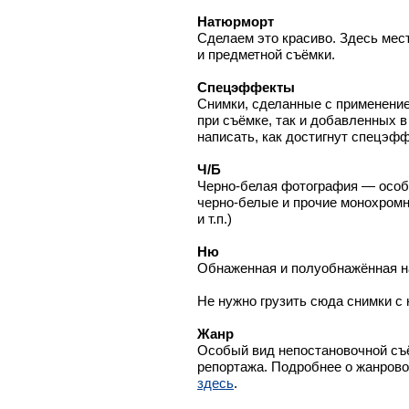
Натюрморт
Сделаем это красиво. Здесь мес
и предметной съёмки.
Спецэффекты
Снимки, сделанные с применени
при съёмке, так и добавленных 
написать, как достигнут спецэфф
Ч/Б
Черно-белая фотография — особ
черно-белые и прочие монохромн
и т.п.)
Ню
Обнаженная и полуобнажённая н
Не нужно грузить сюда снимки с н
Жанр
Особый вид непостановочной съ
репортажа. Подробнее о жанрово
здесь
.