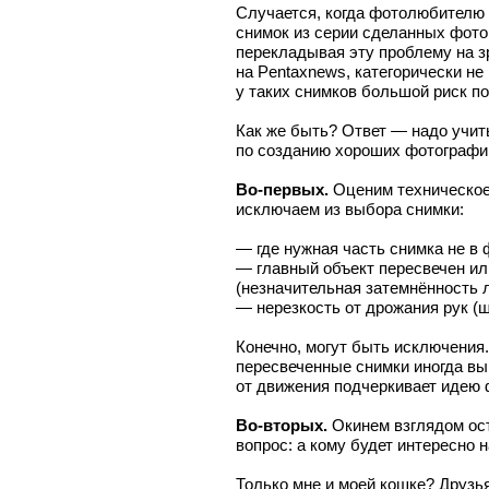
Случается, когда фотолюбителю
снимок из серии сделанных фото,
перекладывая эту проблему на зр
на Pentaxnews, категорически не
у таких снимков большой риск по
Как же быть? Ответ — надо учить
по созданию хороших фотографи
Во-первых.
Оценим техническое 
исключаем из выбора снимки:
— где нужная часть снимка не в 
— главный объект пересвечен ил
(незначительная затемнённость л
— нерезкость от дрожания рук (ш
Конечно, могут быть исключения.
пересвеченные снимки иногда выи
от движения подчеркивает идею 
Во-вторых.
Окинем взглядом ос
вопрос: а кому будет интересно 
Только мне и моей кошке? Друзь