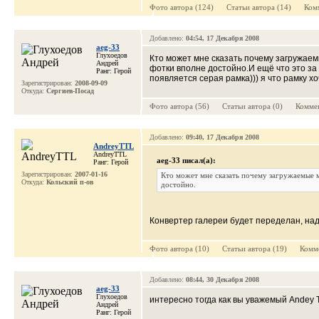
Фото автора (124) Cтатьи автора (14) Комм
Добавлено:
04:54, 17 Декабря 2008
aeg-33
Глухоедов
Кто может мне сказать почему загружаем
Андрей
фотки вполне достойно.И ещё что это за
Ранг: Герой
появляется серая рамка))) я что рамку хоч
Зарегистрирован:
2008-09-09
Откуда:
Сергиев-Посад
Фото автора (56) Cтатьи автора (0) Коммен
Добавлено:
09:40, 17 Декабря 2008
AndreyTTL
AndreyTTL
aeg-33 писал(а):
Ранг: Герой
Зарегистрирован:
2007-01-16
Кто может мне сказать почему загружаемые м
Откуда:
Кольский п-ов
достойно.
Конвертер галереи будет переделан, над
Фото автора (10) Cтатьи автора (19) Комме
Добавлено:
08:44, 30 Декабря 2008
aeg-33
Глухоедов
интересно тогда как вы уважемый Andey T
Андрей
Ранг: Герой