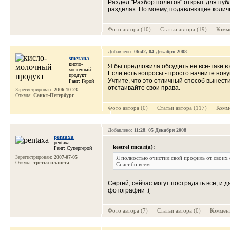
Раздел "Разбор полётов" открыт для пуб
разделах. По моему, подавляющее количе
Фото автора (10) Cтатьи автора (19) Комме
Добавлено:
06:42, 04 Декабря 2008
smetana
кисло-
Я бы предложила обсудить ее все-таки в
молочный
Если есть вопросы - просто начните нову
продукт
Учтите, что это отличный способ вынест
Ранг: Герой
отстаивайте свои права.
Зарегистрирован:
2006-10-23
Откуда:
Санкт-Петербург
Фото автора (0) Cтатьи автора (117) Комме
Добавлено:
11:28, 05 Декабря 2008
pentaxa
pentaxa
kestrel писал(а):
Ранг: Супергерой
Зарегистрирован:
2007-07-05
Я полностью очистил свой профиль от своих 
Откуда:
третья планета
Спасибо всем.
Сергей, сейчас могут пострадать все, и д
фотографии :(
Фото автора (7) Cтатьи автора (0) Коммент