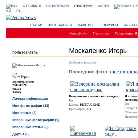
О ПРОЕКТЕ
РЕГИСТРАЦИЯ
УЧАСТНИКИ
ФОРУМ
СТАТЬИ
ФОТОГАЛЕРЕЯ
НАШЕ ВСЕ
КОНКУРСЫ
АРХИВ 
PentaxNews
Участники
Москаленко И
Москаленко Игорь
ПОЛЬЗОВАТЕЛЬ
Добавить в друзья
Последние фото:
(
все фотогр
Ing
Ранг: Герой
Зарегистрирован:
2007-07-20
откуда:
Томск
Вечерние посиделки с велосипедом.
Я приеду
Личная информация
мотоцикл
Ing
Ing
Камера:
PENTAX K10D
Мои фотографии (13)
Камера:
P
Просмотров:
341
Объектив:
Мои статьи (2)
Просмотр
Избранные фотографии (0)
Избранные статьи (0)
Друзья (0)