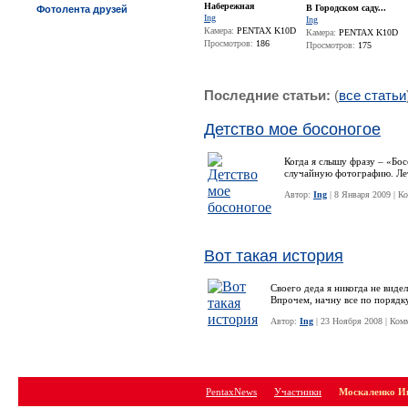
Набережная
В Городском саду...
Фотолента друзей
Ing
Ing
Камера:
PENTAX K10D
Камера:
PENTAX K10D
Просмотров:
186
Просмотров:
175
Последние статьи:
(
все статьи
Детство мое босоногое
Когда я слышу фразу – «Бос
случайную фотографию. Ле
Автор:
Ing
| 8 Января 2009 | 
Вот такая история
Своего деда я никогда не видел
Впрочем, начну все по порядку
Автор:
Ing
| 23 Ноября 2008 | Ко
PentaxNews
Участники
Москаленко И