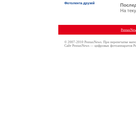
Фотолента друзей
Послед
На тек
PentaxNe
© 2007-2010 PentaxNews. При перепечатке мате
Сайт PentaxNews — цифровых фотоаппаратов Pe