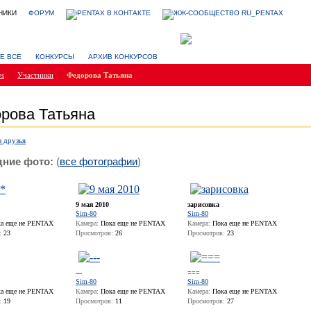
НИКИ
ФОРУМ
Е ВСЕ
КОНКУРСЫ
АРХИВ КОНКУРСОВ
ws
Участники
Федорова Татьяна
рова Татьяна
в друзья
ние фото:
(
все фотографии
)
9 мая 2010
зарисовка
Sim-80
Sim-80
а еще не PENTAX
Камера:
Пока еще не PENTAX
Камера:
Пока еще не PENTAX
:
23
Просмотров:
26
Просмотров:
23
---
===
Sim-80
Sim-80
а еще не PENTAX
Камера:
Пока еще не PENTAX
Камера:
Пока еще не PENTAX
:
19
Просмотров:
11
Просмотров:
27