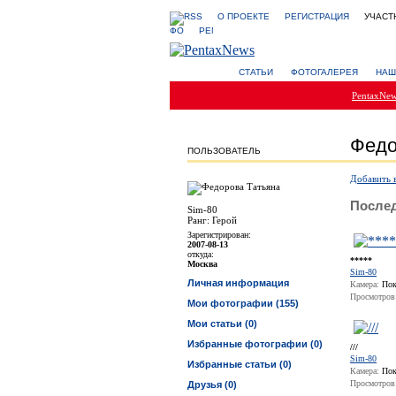
О ПРОЕКТЕ
РЕГИСТРАЦИЯ
УЧАСТ
СТАТЬИ
ФОТОГАЛЕРЕЯ
НАШ
PentaxNe
Федо
ПОЛЬЗОВАТЕЛЬ
Добавить 
Послед
Sim-80
Ранг: Герой
Зарегистрирован:
2007-08-13
откуда:
*****
Москва
Sim-80
Личная информация
Камера:
Пок
Просмотров
Мои фотографии (155)
Мои статьи (0)
Избранные фотографии (0)
///
Sim-80
Избранные статьи (0)
Камера:
Пок
Просмотров
Друзья (0)