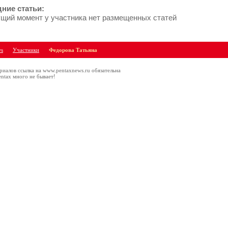
ние статьи:
ущий момент у участника нет размещенных статей
ws
Участники
Федорова Татьяна
риалов ссылка на www.pentaxnews.ru обязательна
ntax много не бывает!