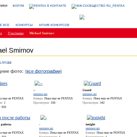
НИКИ
ФОРУМ
Е ВСЕ
КОНКУРСЫ
АРХИВ КОНКУРСОВ
ws
Участники
Michael Smirnov
ael Smirnov
в друзья
ние фото:
(
все фотографии
)
--
Guard
smirnov.mi
smirnov.mi
а еще не PENTAX
Камера:
Пока еще не PENTAX
Камера:
Пока еще не PENTAX
ев:
1
Просмотров:
336
Просмотров:
342
:
950
е работы
-
tonight
smirnov.mi
smirnov.mi
а еще не PENTAX
Камера:
Пока еще не PENTAX
Камера:
Пока еще не PENTAX
:
350
Комментариев:
1
Комментариев:
1