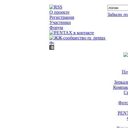
О проекте
Забыли ло
Регистрация
Участники
Форум
По
Зеркал
Компак
С
Фото
PENT