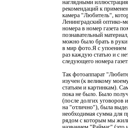
наглядными иллюстрациям
рекомендаций к примене
камера "Любитель", кото
Ленинградский оптико-ме
номера в номер газета п
познавательный материал
можно было брать в руки
в мир фото.Я с упоением
раз каждую статью и с н
следующего номера газет
Так фотоаппарат "Любит
изучен (к великому моем
статьям и картинкам). Са
пока не было. Было полу
(после долгих уговоров 
на "отлично"), была выд
необходимая сумма для п
рядом с которым мы жили 
названием "Раймаг" (это 