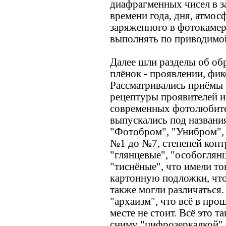
диафрагменных чисел в з
времени года, дня, атмо
заряженного в фотокамер
выполнять по приводимой
Далее шли разделы об об
плёнок - проявлении, фик
Рассматривались приёмы 
рецептуры проявителей и
современных фотолюбител
выпускались под названи
"Фотобром", "Унибром", 
№1 до №7, степеней конт
"глянцевые", "особоглянц
"тиснёные", что имели т
картонную подложки, чт
также могли различаться.
"архаизм", что всё в про
месте не стоит. Всё это та
сниму "цифрозеркалкой",