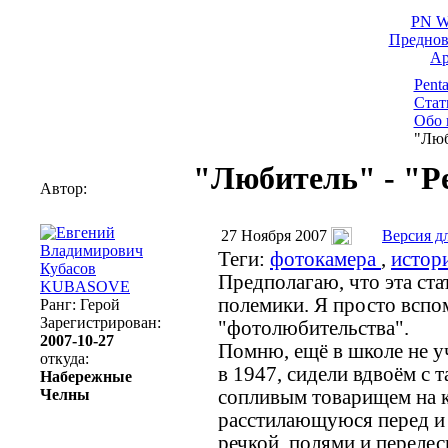
PN W
Предно
Ар
Pent
Стат
Обо 
"Люб
"Любитель" - "Pe
Автор:
27 Ноября 2007
Версия д
Теги:
фотокамера
,
истор
Предполагаю, что эта ста
KUBASOVE
полемики. Я просто вспо
Ранг: Герой
Зарегистрирован:
"фотолюбительства".
2007-10-27
Помню, ещё в школе не уч
откуда:
в 1947, сидели вдвоём с 
Набережные
Челны
сопливым товарищем на к
расстилающуюся перед и 
речкой, полями и перелес