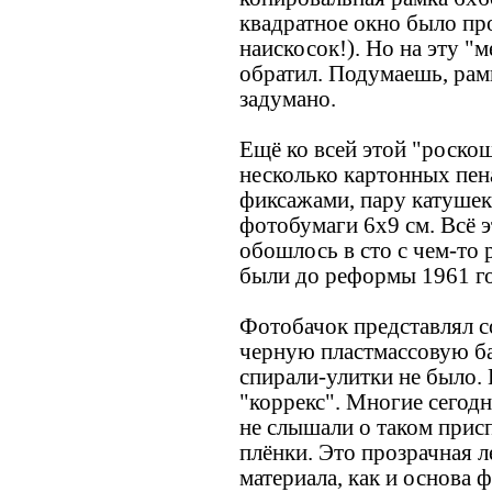
квадратное окно было пр
наискосок!). Но на эту "
обратил. Подумаешь, рам
задумано.
Ещё ко всей этой "роско
несколько картонных пен
фиксажами, пару катушек
фотобумаги 6х9 см. Всё 
обошлось в сто с чем-то р
были до реформы 1961 го
Фотобачок представлял 
черную пластмассовую б
спирали-улитки не было.
"коррекс". Многие сего
не слышали о таком прис
плёнки. Это прозрачная л
материала, как и основа 