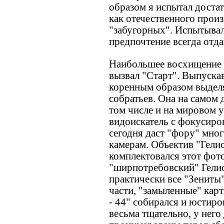
образом я испытал доста
как отечественного произ
"забугорных". Испытывал
предпочтение всегда отда
Наибольшее восхищение и
вызвал "Старт". Выпускав
коренным образом выделя
собратьев. Она на самом 
том числе и на мировом у
видоискатель с фокусир
сегодня даст "фору" мн
камерам. Объектив "Гелио
комплектовался этот фото
"ширпотребовский" Гелио
практически все "Зениты
части, "замыленные" кар
- 44" собирался и юстир
весьма тщательно, у него