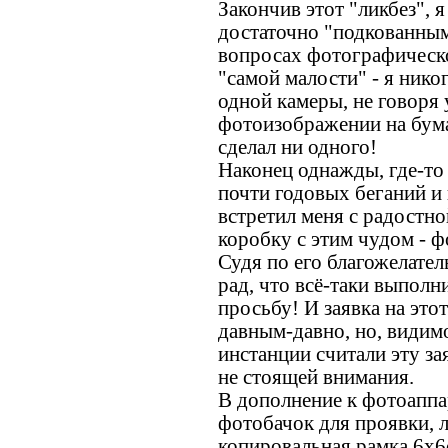
Закончив этот "ликбез", 
достаточно "подкованным
вопросах фотографическо
"самой малости" - я нико
одной камеры, не говоря 
фотоизображении на бумаг
сделал ни одного!
Наконец однажды, где-то 
почти годовых беганий и
встретил меня с радостно
коробку с этим чудом - 
Судя по его благожелател
рад, что всё-таки выпол
просьбу! И заявка на это
давным-давно, но, видим
инстанции считали эту за
не стоящей внимания.
В дополнение к фотоапп
фотобачок для проявки, л
копировальная рамка 6х6