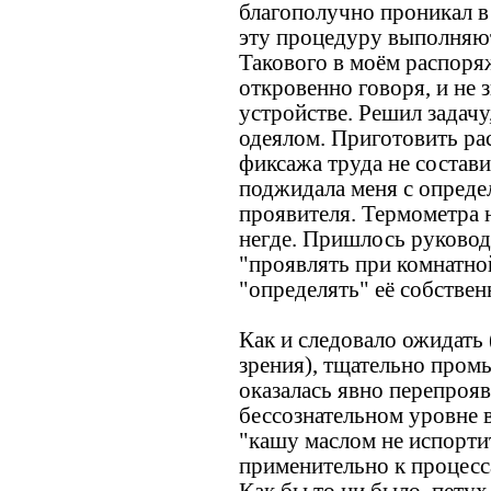
благополучно проникал 
эту процедуру выполняют
Такового в моём распоряж
откровенно говоря, и не 
устройстве. Решил задач
одеялом. Приготовить ра
фиксажа труда не состав
поджидала меня с опреде
проявителя. Термометра н
негде. Пришлось руковод
"проявлять при комнатно
"определять" её собстве
Как и следовало ожидать 
зрения), тщательно пром
оказалась явно перепрояв
бессознательном уровне 
"кашу маслом не испортит
применительно к процесс