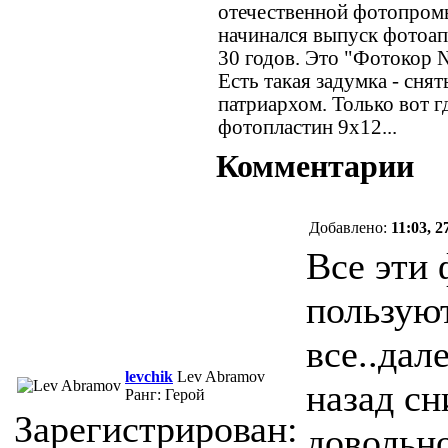
отечественной фотопром
начинался выпуск фотоап
30 годов. Это "Фотокор 
Есть такая задумка - сня
патриархом. Только вот г
фотопластин 9х12...
Комментарии
Добавлено:
11:03, 
Все эти
пользуют
все..дал
levchik
Lev Abramov
назад сн
Ранг: Герой
Зарегистрирован:
довольн