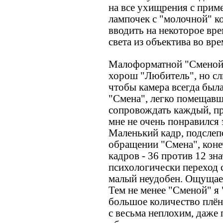
на все ухищрения с прим
лампочек с "молочной" к
вводить на некоторое вр
света из объектива во вр
Малоформатной "Сменой"
хорош "Любитель", но сл
чтобы камера всегда был
"Смена", легко помещавша
сопровождать каждый, пр
мне не очень понравился 
Маленький кадр, подслепо
обращении "Смена", конеч
кадров - 36 против 12 зн
психологически переход 
малый неудобен. Ощущает
Тем не менее "Сменой" я 
большое количество плён
с весьма неплохим, даже