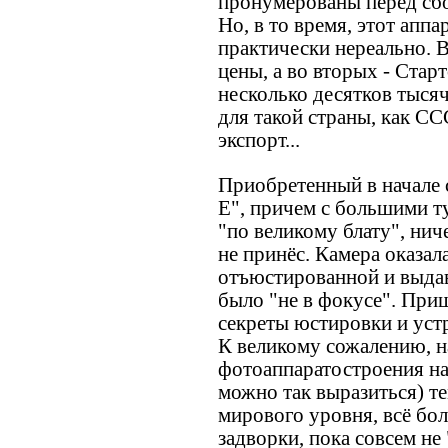
пронумерованы перед сб
Но, в то время, этот апп
практически нереально. В
цены, а во вторых - Ста
несколько десятков тысяч
для такой страны, как СС
экспорт...
Приобретенный в начале 
Е", причем с большими т
"по великому блату", нич
не принёс. Камера оказал
отъюстированной и выдав
было "не в фокусе". При
секреты юстировки и устр
К великому сожалению, н
фотоаппаратостроения на
можно так выразиться) те
мирового уровня, всё бол
задворки, пока совсем не