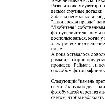
тоже не имелось. Да и вк
Разве что аккумулятор п
весьма смутные догадки, 
Забегая несколько вперёд,
"Пионерская правда" напе
"Любителя" собственным
фотоувеличитель, чем я и
воспользоваться, когда у
электрическое освещение
ниже.
А пока оставалось довол
рамкой, которой предусм
продавец "Раймага", и пе
способом фотографии-ква
Следующий "камень прет
света. Их нужно два - оди
фотобумагой через негати
светом, чтобы наблюдать