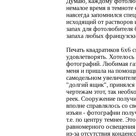
Думаю, каждому фотолю
немалое время в темноте 
навсегда запомнился спе
исходящий от растворов 
запах для фотолюбителя 
запаха любых французски
Печать квадратиков 6х6 с
удовлетворять. Хотелось
фотографий. Любимая газ
меня и пришла на помощь,
самодельном увеличителе
"долгий ящик", принялс
чертежам этот, так необ
реек. Сооружение получи
вполне справлялось со св
изъян - фотографии полу
т.е. по центру темнее. Эт
равномерного освещения 
из-за отсутствия конденс