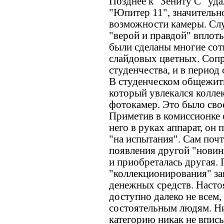
Позднее к "Зениту С" уда
"Юпитер 11", значитель
возможности камеры. Слу
"верой и правдой" вплот
были сделаны многие сотн
слайдовых цветных. Сопр
студенчества, и в период
В студенческом общежит
который увлекался колл
фотокамер. Это было сво
Приметив в комиссионке 
него в руках аппарат, он 
"на испытания". Сам почт
появления другой "новин
и приобреталась другая. 
"коллекционирования" за
денежных средств. Наст
доступно далеко не всем,
состоятельным людям. Ни
категорию никак не вписы