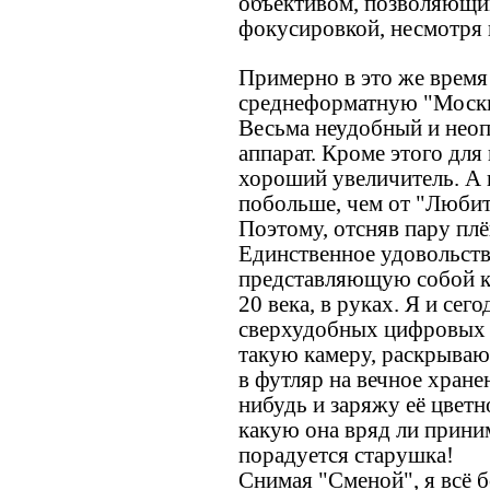
объективом, позволяющи
фокусировкой, несмотря 
Примерно в это же время 
среднеформатную "Москву
Весьма неудобный и нео
аппарат. Кроме этого для
хороший увеличитель. А п
побольше, чем от "Любит
Поэтому, отсняв пару плё
Единственное удовольстви
представляющую собой к
20 века, в руках. Я и сег
сверхудобных цифровых 
такую камеру, раскрываю,
в футляр на вечное хране
нибудь и заряжу её цветн
какую она вряд ли приним
порадуется старушка!
Снимая "Сменой", я всё 