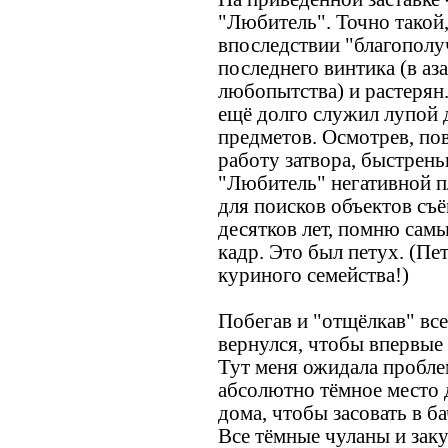
"Любитель". Точно такой,
впоследствии "благополу
последнего винтика (в аз
любопытства) и растерян
ещё долго служил лупой 
предметов. Осмотрев, пов
работу затвора, быстрен
"Любитель" негативной п
для поисков объектов съ
десятков лет, помню сам
кадр. Это был петух. (Пе
куриного семейства!)
Побегав и "отщёлкав" все
вернулся, чтобы впервые 
Тут меня ожидала пробле
абсолютно тёмное место 
дома, чтобы засовать в б
Все тёмные чуланы и заку