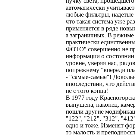
пучку света, прошедшего
автоматически учитываетс
любые фильтры, надетые н
что такая система уже ра
применяется в ряде новых
а заграничных. В режиме 
практически единственны
ФОТО" совершенно не пр
информации о состоянии
уровне, уверяя нас, ряд
попрежнему "впереди пла
- "самые-самые"! Доволь
впоследствии, что действ
не с того конца!
В 1977 году Красногорск
выпущена, наконец, каме
пошли другие модификаци
"122", "212", "312", "412
одно и тоже. Изменят фо
то малость и преподносят