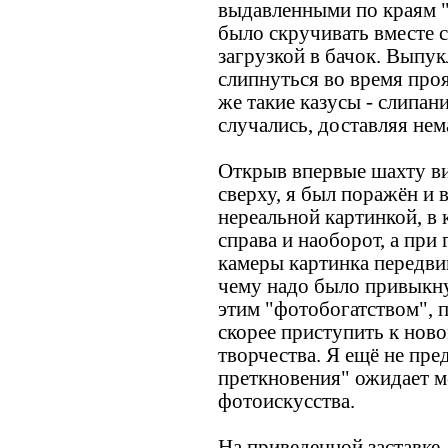
выдавленными по краям "
было скручивать вместе 
загрузкой в бачок. Выпук
слипнуться во время проя
же такие казусы - слипан
случались, доставляя нем
Открыв впервые шахту ви
сверху, я был поражён и 
нереальной картинкой, в 
справа и наоборот, а при
камеры картинка передвиг
чему надо было привыкн
этим "фотобогатством", 
скорее приступить к нов
творчества. Я ещё не пре
преткновения" ожидает м
фотоискусства.
На приведенной заставке 