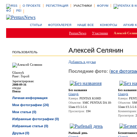
О ПРОЕКТЕ
РЕГИСТРАЦИЯ
УЧАСТНИКИ
ФОРУМ
СТАТЬИ
ФОТОГАЛЕРЕЯ
НАШЕ ВСЕ
КОНКУРСЫ
АРХИВ 
PentaxNews
Участники
Алексей Селян
Алексей Селянин
ПОЛЬЗОВАТЕЛЬ
Добавить в друзья
Последние фото:
(
все фотогр
Glaznyk
Ранг: Герой
Зарегистрирован:
2008-09-16
откуда:
Без названия
Без названия
Пенза
Glaznyk
Glaznyk
Личная информация
Камера:
PENTAX K100D
Камера:
PENT
Объектив:
SMC PENTAX DA 18-
Объектив:
SMC
Мои фотографии (24)
55мм f/3.5-5.6
55мм f/3.5-5.6
Просмотров:
194
Комментариев:
Мои статьи (0)
Просмотров:
2
Избранные фотографии (0)
Избранные статьи (0)
Друзья (0)
Рыбный день
Безмятежнос
Glaznyk
Glaznyk