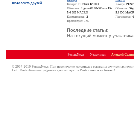
Фотолента друзей
Камера:
PENTAX K100D
Камера:
PENT
Объектив:
Sigma AF 70-300mm F4-
Объектив:
Sig
5.6 DG MACRO
5.6 DG MAC
Комментариев:
2
Просмотров:
6
Просмотров:
175
Последние статьи:
На текущий момент у участника
PentaxNews
Участники
Алексей Селян
© 2007-2010 PentaxNews. При перепечатке материалов ссылка на www.pentaxnews.r
Сайт PentaxNews — цифровых фотоаппаратов Pentax много не бывает!