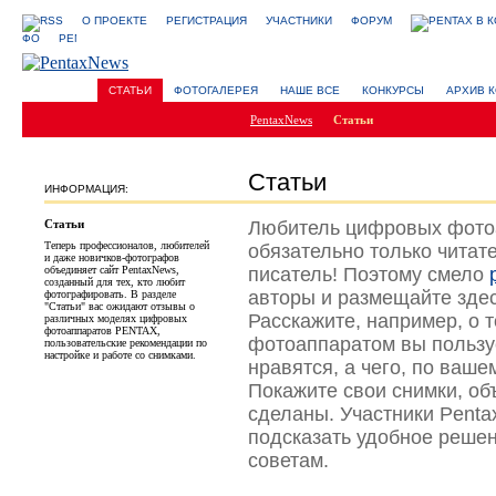
О ПРОЕКТЕ
РЕГИСТРАЦИЯ
УЧАСТНИКИ
ФОРУМ
СТАТЬИ
ФОТОГАЛЕРЕЯ
НАШЕ ВСЕ
КОНКУРСЫ
АРХИВ 
PentaxNews
Статьи
Статьи
ИНФОРМАЦИЯ:
Статьи
Любитель цифровых фото
Теперь профессионалов, любителей
обязательно только читате
и даже новичков-фотографов
объединяет сайт PentaxNews,
писатель! Поэтому смело
созданный для тех, кто любит
авторы и размещайте здес
фотографировать. В разделе
"Статьи" вас ожидают отзывы о
Расскажите, например, о 
различных моделях цифровых
фотоаппаратов PENTAX,
фотоаппаратом вы пользуе
пользовательские рекомендации по
настройке и работе со снимками.
нравятся, а чего, по ваше
Покажите свои снимки, объ
сделаны. Участники Penta
подсказать удобное решен
советам.