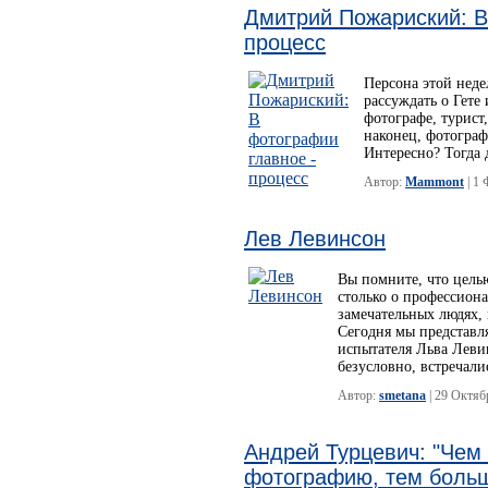
Дмитрий Пожариский: В
процесс
Персона этой неде
рассуждать о Гете
фотографе, турист
наконец, фотогра
Интересно? Тогда 
Автор:
Mammont
| 1
Лев Левинсон
Вы помните, что целью
столько о профессиона
замечательных людях,
Сегодня мы представл
испытателя Льва Левин
безусловно, встречалис
Автор:
smetana
| 29 Октяб
Андрей Турцевич: "Чем
фотографию, тем боль