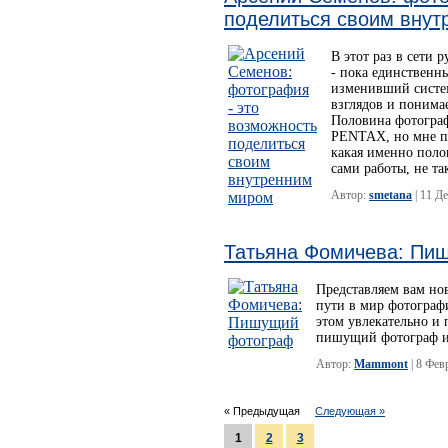
поделиться своим вну
В этот раз в сети
- пока единственн
изменивший систе
взглядов и понимае
Половина фотограф
PENTAX, но мне пр
какая именно полов
сами работы, не та
Автор:
smetana
| 11 Д
Татьяна Фомичева: Пи
Представляем вам но
пути в мир фотограф
этом увлекательно и 
пишущий фотограф и
Автор:
Mammont
| 8 Фев
« Предыдущая
Следующая »
1
2
3