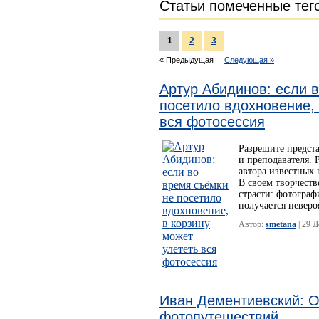
Статьи помеченные тег
1
2
3
« Предыдущая
Следующая »
Артур Абидинов: если 
посетило вдохновение, 
вся фотосессия
Разрешите предст
и преподавателя. 
автора известных
В своем творчеств
страсти: фотограф
получается неверо
Автор:
smetana
| 29 
Иван Дементиевский: О
фотопутешествий