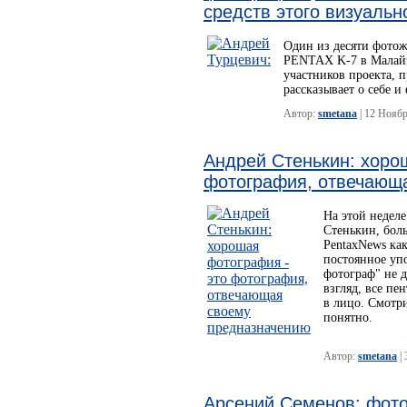
средств этого визуальн
Один из десяти фотож
PENTAX K-7 в Малайз
участников проекта, п
рассказывает о себе 
Автор:
smetana
| 12 Нояб
Андрей Стенькин: хоро
фотография, отвечающ
На этой неделе
Стенькин, бол
PentaxNews ка
постоянное уп
фотограф" не 
взгляд, все пе
в лицо. Смотри
понятно.
Автор:
smetana
| 
Арсений Семенов: фото