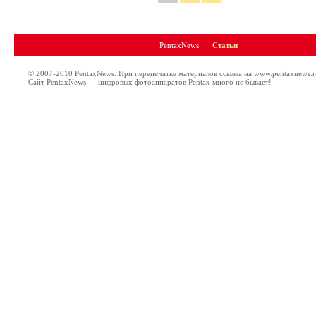
PentaxNews
Статьи
© 2007-2010 PentaxNews. При перепечатке материалов ссылка на www.pentaxnews.r
Сайт PentaxNews — цифровых фотоаппаратов Pentax много не бывает!